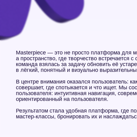
Masterpiece — это не просто платформа для мастер-
а пространство, где творчество встречается с совр
команда взялась за задачу обновить её устаревший 
в лёгкий, понятный и визуально выразительный инст
В центре внимания оказался пользователь: как он дв
совершает, где спотыкается и что ищет. Мы сосредо
пользователя: интуитивная навигация, современная 
ориентированный на пользователя.
Результатом стала удобная платформа, где пользова
мастер-классы, бронировать их и наслаждаться кре
С чего мы нача
Редизайн начался с внимательного погружения в ста