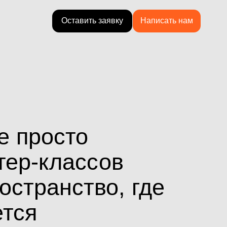
Оставить заявку
Оставить заявку
Написать нам
Написать нам
сто
лассов
нство, где
гиями.