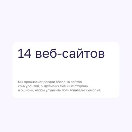
ли основные
ма фильтров,
пользователя.
оиск продукта
 сделать