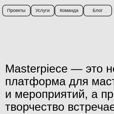
оекты
оекты
Услуги
Услуги
Команда
Команда
Блог
Блог
asterpiece — это не про
латформа для мастер-к
 мероприятий, а простра
ворчество встречается
 современными техноло