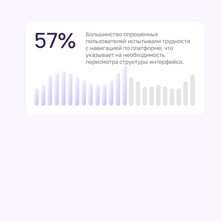
Мы создали Customer Journey Maps, которые выяви
проблемы: неочевидная навигация, неудобная систе
отсутствие тегов, слишком длинный и сложный путь 
Наша цель — упростить взаимодействие, ускорить п
(мастер-классов), уменьшить когнитивную нагрузку и
пользовательский опыт плавным и дружелюбным.