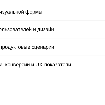
ктовые сценарии
нверсии и UX-показатели
Собрали ситуации, с которыми к нам