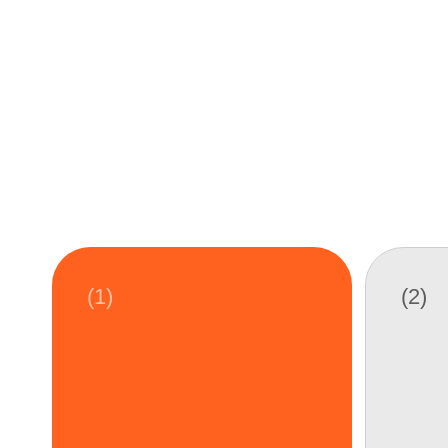
Мобильные
Диджитал
приложения
консалтин