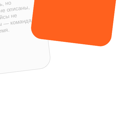
етенции сосредоточены в
правлениях:
(4)