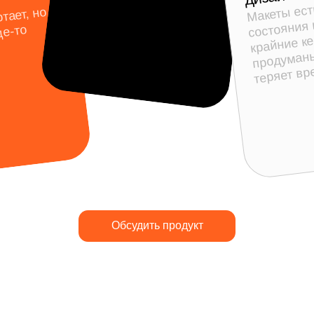
Обсудить продукт
Наши комп
четырех на
(3)