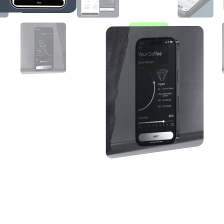
1
Начинаем с задач бизнеса, а не с визу
2
Соединяем UX-аналитику, логику пользо