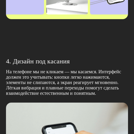
4. Дизайн под касания
Оставить заявку
На телефоне мы не кликаем — мы касаемся. Интерфейс
должен это учитывать: кнопки легко нажимаются,
элементы не слипаются, а экран реагирует мгновенно.
Лёгкая вибрация и плавные переходы помогут сделать
взаимодействие естественным и понятным.
Обсудим ваш
Мы уже
Мы хотим
сейчас
5 минут
1 минуту
назад
назад
проект?
скучаем...
с вами