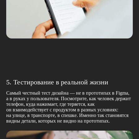
познакомиться
Связаться с нами
Связаться с нами
Написать нам
Связаться с нами
Написать нам
thespotbureau@gmail.com
Написать нам
+7 985 485 57 88
thespotbureau@gmail.com
thespotbureau@gmail.com
Следите за нами
Instagram*
5. Тестирование в реальной жизни
Behance
Telegram
Самый честный тест дизайна — не в прототипах в Figma,
а в руках у пользователя. Посмотрите, как человек держит
Политика конфиденциальности
телефон, куда нажимает, где теряется, как
он взаимодействует с продуктом в разных условиях:
Оферта
на улице, в транспорте, в спешке. Именно так становятся
видны детали, которых не видно на прототипах.
© 2024, ООО «СПОТ ДИЗАЙН»
ИНН: 5038187710