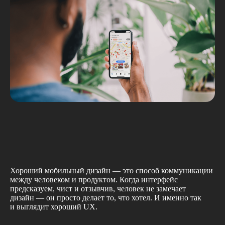
Адрес: 141207, Московская обл.,
Пушкинский г.о., г. Пушкино, проезд 1-й
© 2024, ООО «СПОТ ДИЗАЙН»
Некрасовский, стр. 6
© 2024, ООО «СПОТ ДИЗАЙН»
*организация Meta, которой принадлежит соцсеть, признана экстремистской и
запрещена в России
Хороший мобильный дизайн — это способ коммуникации
между человеком и продуктом. Когда интерфейс
предсказуем, чист и отзывчив, человек не замечает
дизайн — он просто делает то, что хотел. И именно так
и выглядит хороший UX.