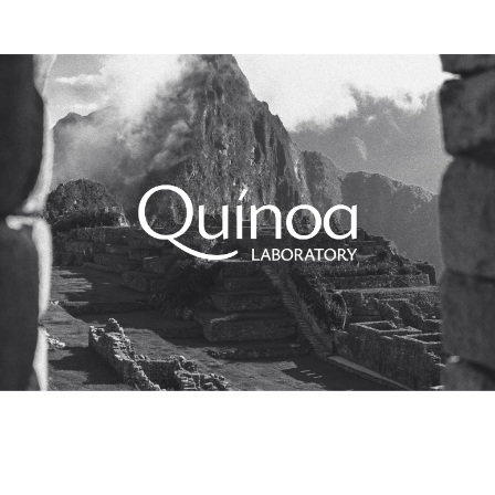
Nutritional value
POPPED QUINOA
Popped quinoa retains the excellent nutritional profile
of regular quinoa. It is a complete protein, containing
all the essential amino acids. It is also a good source of
fiber, minerals like iron, magnesium, phosphorus, and
B vitamins.
Quinoa Lab reminds you:
choose your comfort