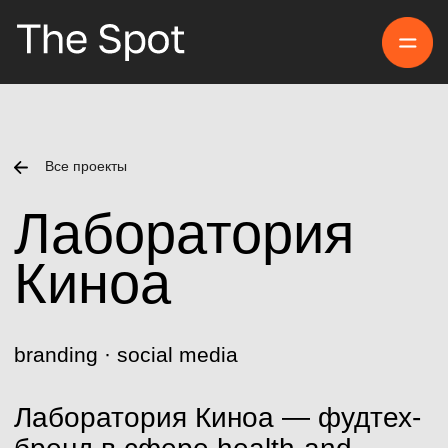
Прое
Все проекты
Лаборатория
Киноа
branding · social media
Лаборатория Киноа — фудтех-
бренд в сфере health-and-
wellness, производящий киноа
премиум-качества, собранный
в самом сердце перуанских
Анд.