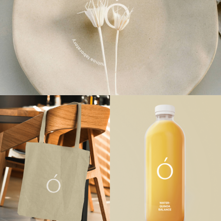
Design agency
THE SPOT
Спасибо
за просмотр
cледующий кейс
Вам уведомления от The Spot.
Свайпни, чтобы просмотреть