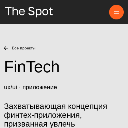
Прое
Все проекты
FinTech
ux/ui · приложение
Захватывающая концепция
финтех-приложения,
призванная увлечь
и заинтересовать
потенциальных клиентов.
В этом проекте
мы показываем
отличительные особенности