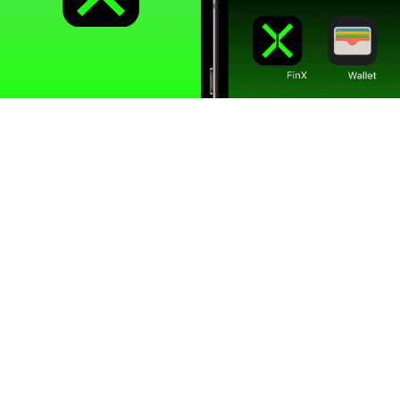
Дизайн
Изящный минимализм
FinX может похвастаться стройным,
минималистичным интерфейсом,
который излучает современность.
Цепляющие цвета
Тщательно подобранная