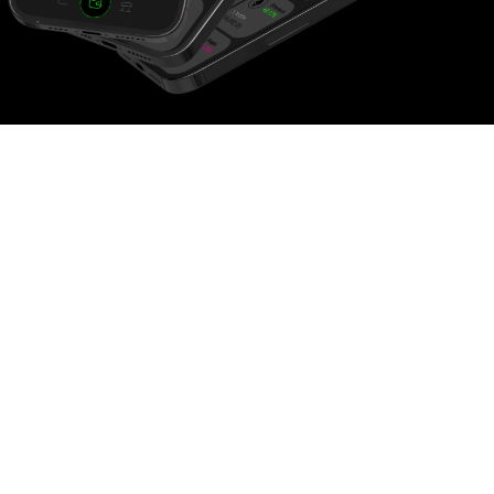
Вовлекающий
пользователя
Концепция призвана привлечь
и удержать клиентов благодаря
увлекательному интерфейсу
и ощущению финансового
путешествия.
Концепция дизайна
разработана для
демонстрации возможностей
визуально яркого и
ориентированного на
пользователя финансового