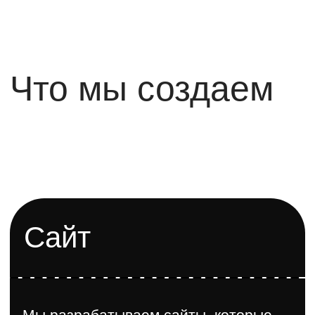
использования на всех устройствах
и соответствию бизнес-задачам
Сложный сервис
Мы проектируем сложные сервисы,
включая исследование
пользователей, анализ рынка,
построение CJM и тестирование
гипотез. Наши решения
оптимизируют процессы и
обеспечивают ценность для вашего
бизнеса и аудитории