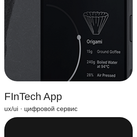
Сайт
Мы разрабатываем сайты, которые
сочетают сложные структуры и
адаптивный дизайн. Независимо от
платформы — конструктор или
кастомная разработка — наши
решения ориентированы на
удобство пользователей и
достижение бизнес-целей
Онлайн-магазин