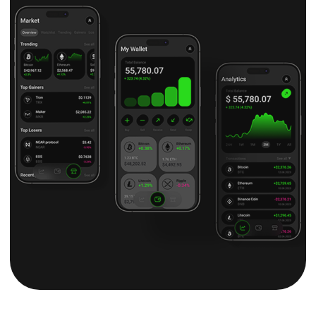
Мы создаём интернет-магазины,
которые помогают брендам
выделиться. В каждом проекте акцент
на UX/UI-дизайне, обеспечивающем
интуитивный интерфейс, и
визуальных решениях, усиливающих
привлекательность вашего продукта
Мобильное
приложение
Мы разрабатываем нативные и
кроссплатформенные приложения,
трансформируя дизайн-макеты в
готовые продукты. Особое
внимание уделяем удобству