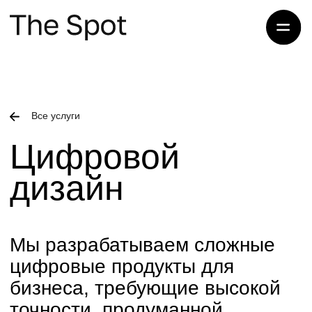
Прое
Все услуги
Цифровой
дизайн
Мы разрабатываем сложные
цифровые продукты для
бизнеса, требующие высокой
точности, продуманной
архитектуры и глубокого
понимания ваших процессов.
Наша работа охватывает:
• CRM-системы;
• SaaS-платформы;