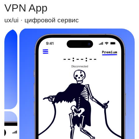
FInTech App
ux/ui · цифровой сервис