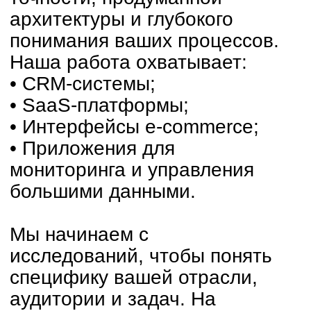
• Интерфейсы e-commerce;
• Приложения для
мониторинга и управления
большими данными.
Мы начинаем с
исследований, чтобы понять
специфику вашей отрасли,
аудитории и задач. На
основе полученных данных
создаём UX-стратегии,
прототипируем и тестируем
решения на каждом этапе.
Особое внимание уделяем
интеграции с бизнес-
процессами и созданию
продуктов, которые
адаптируются к изменениям.
Дизайн для нас — это не
только эстетика. Это