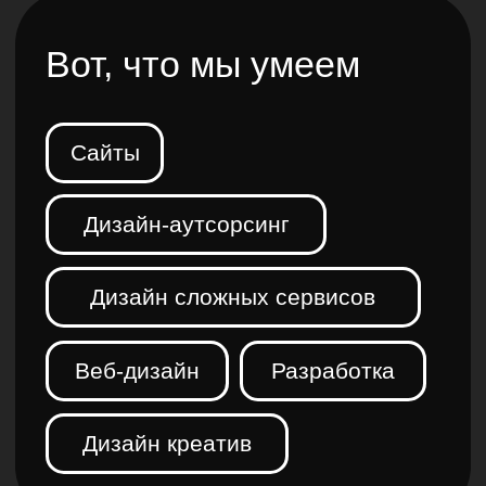
Как мы это делаем ?
С глубоким пониманием
вашей бизнес-цели,
прозрачно на каждом
этапе и с фокусом
на создании ценности для
ваших клиентов
Зачем мы это
делаем ?