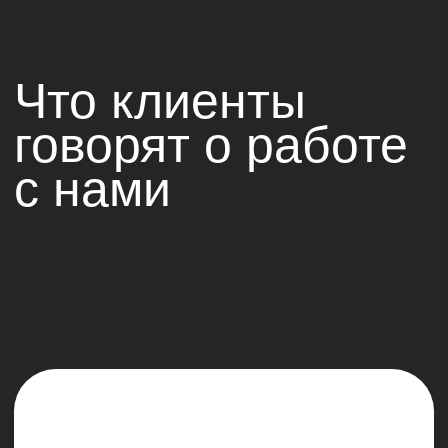
Хочу выразить огромную благодарность всей
команде! Мы в полном восторге от результата!
Всё прошло очень приятно, и в итоге всё
получилось именно так, как мы себе
представляли. Спасибо вам за ваш труд,
терпение и профессиональный подход!
Обязательно буду вас рекомендовать.
Управление проектами в компании было
на высшем уровне. Они чётко соблюдали
сроки, оперативно решали задачи и всегда
держали нас в курсе. Особенно порадовало,
что команда не просто выполняла
требования, а предлагала креативные
и эффективные решения. В результате сайт