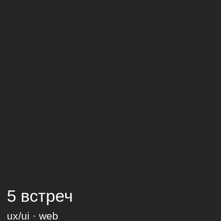
RITE Music
ui/ux · брендинг