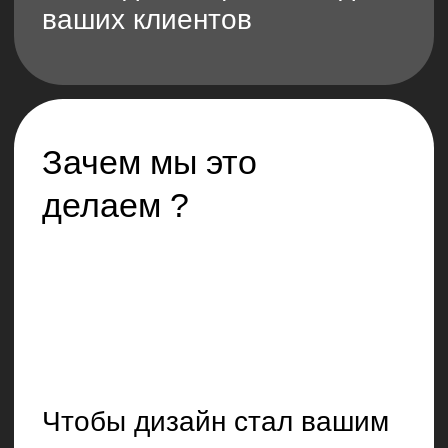
5 встреч
ux/ui · web