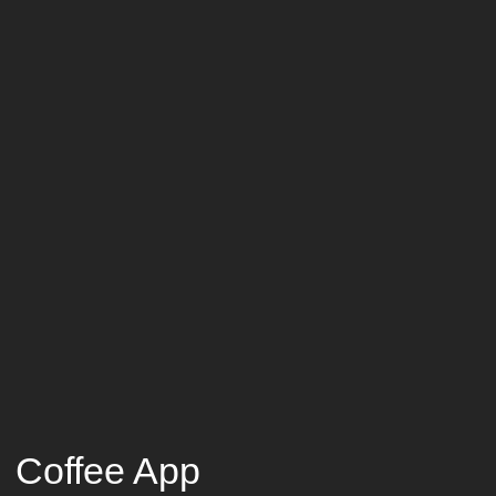
FInTech App
ux/ui · цифровой сервис