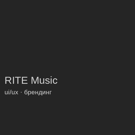
Insight
ux/ui · web