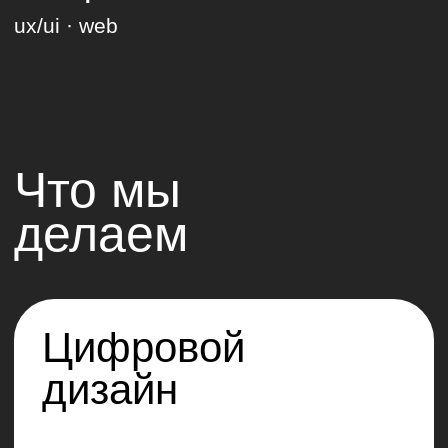
использованием современных
технологий, обеспечивая
удобство и функциональность
продукта.
(5)
Оценка результатов и
развитие
Анализируем, как продукт
работает в реальных
условиях. Подготавливаем
рекомендации по развитию
для дальнейшего роста
бренда и бизнеса.