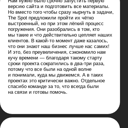
Дизайн
креатив
Когда ваш проект требует
гибкости и свежих идей,
мы подключаемся как ваш
внешний партнёр.
Помогаем с разработкой
отдельных частей
продукта, креативными
стратегиями и дизайном
сложных интерфейсов. Всё
это с акцентом на решение
конкретных бизнес-задач и
ускорение процессов.
Подробнее