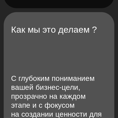
Чтобы дизайн стал вашим
инструментом для
решения сложных задач и
усиления бренда
Masterpiece
ux/ui · цифровой сервис