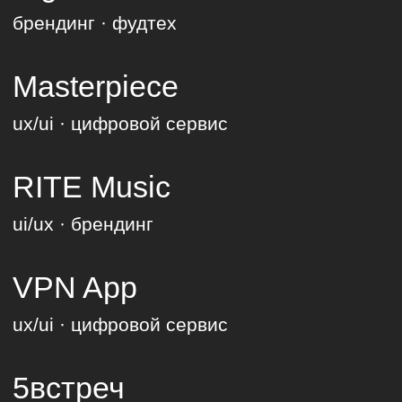
Тестирование и
внедрение
Проводим тестирование
готового продукта, выявляем
точки роста и вносим
необходимые доработки.
Готовим решение к запуску,
чтобы оно работало
эффективно с первого дня.
(3)
Проектирование
и разработка
Создаём дизайн интерфейсов,
опираясь на собранные
данные и UX-аналитику.
Разрабатываем решения с