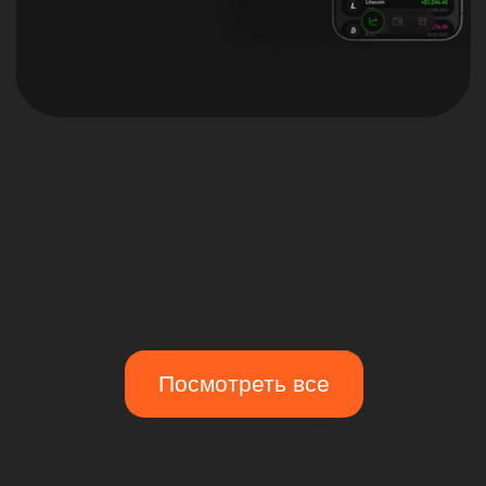
Нам нужно было срочно запустить первую
версию сайта и подготовить все материалы.
Но вместо того чтобы сразу нырнуть в задачи,
The Spot предложили пройти их чётко
выстроенный, но при этом лёгкий процесс
погружения. Они разобрались в том, кто
мы такие и что действительно цепляет наших
клиентов. В какой-то момент даже казалось,
что они знают наш бизнес лучше нас самих!
И это, без преувеличения, сэкономило нам
кучу времени — благодаря такому старту
сроки проекта сократились в два-три раза,
потому что все были на одной волне
и понимали, куда мы движемся. А в таких
проектах это критически важно. Отдельное
спасибо команде за то, что всегда были
на связи и готовы помочь.